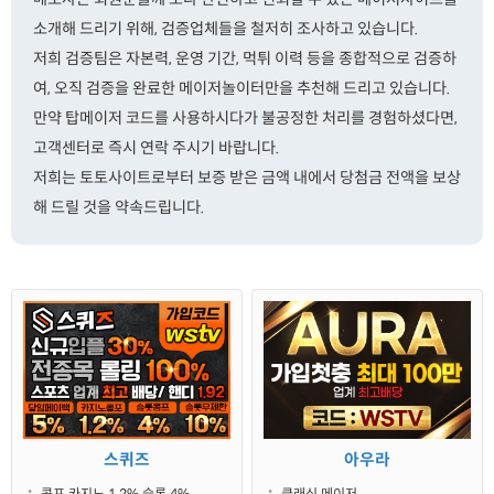
소개해 드리기 위해, 검증업체들을 철저히 조사하고 있습니다.
저희 검증팀은 자본력, 운영 기간, 먹튀 이력 등을 종합적으로 검증하
여, 오직 검증을 완료한 메이저놀이터만을 추천해 드리고 있습니다.
만약 탑메이저 코드를 사용하시다가 불공정한 처리를 경험하셨다면,
고객센터로 즉시 연락 주시기 바랍니다.
저희는 토토사이트로부터 보증 받은 금액 내에서 당첨금 전액을 보상
해 드릴 것을 약속드립니다.
스퀴즈
아우라
콤프 카지노 1.2% 슬롯 4%
클래식 메이저