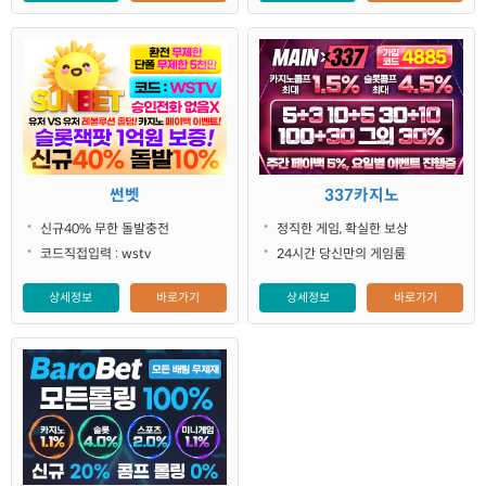
썬벳
337카지노
신규40% 무한 돌발충전
정직한 게임, 확실한 보상
코드직접입력 : wstv
24시간 당신만의 게임룸
상세정보
바로가기
상세정보
바로가기